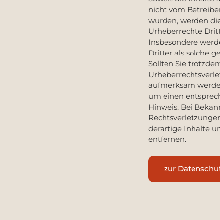
nicht vom Betreiber 
wurden, werden di
Urheberrechte Dritt
Insbesondere werde
Dritter als solche 
Sollten Sie trotzde
Urheberrechtsverl
aufmerksam werden
um einen entspre
Hinweis. Bei Beka
Rechtsverletzunge
derartige Inhalte
entfernen.
zur Datenschu