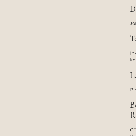
D
Jö
T
In
ko
L
Bi
B
R
Gü