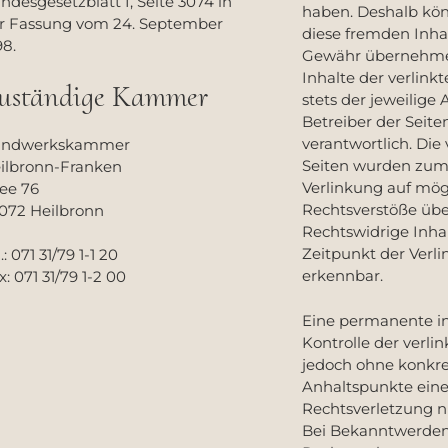
ndesgesetzblatt I, Seite 3074 in
haben. Deshalb kön
r Fassung vom 24. September
diese fremden Inha
98.
Gewähr übernehmen
Inhalte der verlinkt
uständige Kammer
stets der jeweilige
Betreiber der Seite
verantwortlich. Die 
ndwerkskammer
Seiten wurden zum
ilbronn-Franken
Verlinkung auf mög
lee 76
Rechtsverstöße übe
072 Heilbronn
Rechtswidrige Inh
Zeitpunkt der Verli
.: 071 31/79 1-1 20
erkennbar.
x: 071 31/79 1-2 00
Eine permanente in
Kontrolle der verlin
jedoch ohne konkr
Anhaltspunkte eine
Rechtsverletzung n
Bei Bekanntwerden