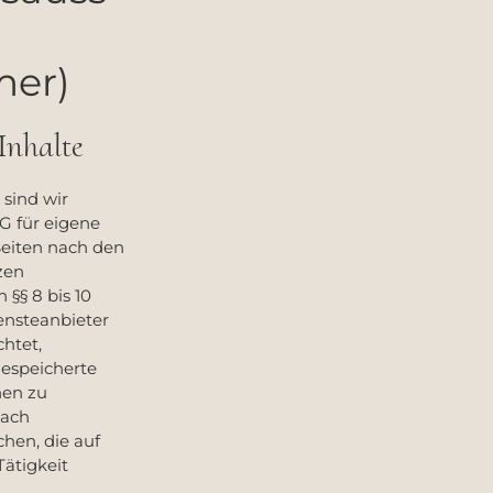
mer)
Inhalte
 sind wir
G für eigene
Seiten nach den
zen
 §§ 8 bis 10
ensteanbieter
chtet,
gespeicherte
nen zu
nach
hen, die auf
Tätigkeit