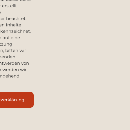
erstellt
e
er beachtet.
n Inhalte
gekennzeichnet.
m auf eine
etzung
, bitten wir
chenden
nntwerden von
n werden wir
 umgehend
tzerklärung