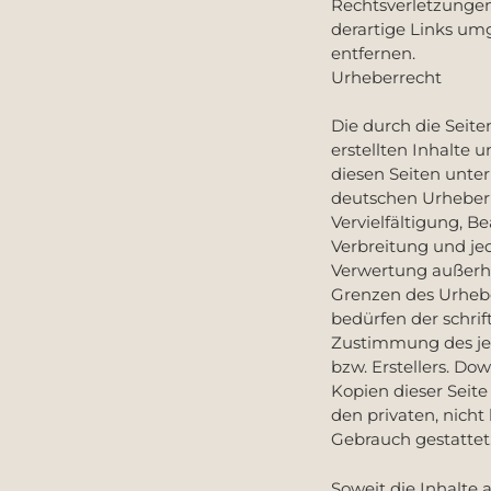
Rechtsverletzunge
derartige Links u
entfernen.
Urheberrecht
Die durch die Seite
erstellten Inhalte 
diesen Seiten unte
deutschen Urheberr
Vervielfältigung, B
Verbreitung und jed
Verwertung außerh
Grenzen des Urheb
bedürfen der schrif
Zustimmung des je
bzw. Erstellers. Do
Kopien dieser Seite 
den privaten, nich
Gebrauch gestattet
Soweit die Inhalte a