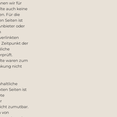
nen wir für
lte auch keine
. Für die
en Seiten ist
 Anbieter oder
n
verlinkten
 Zeitpunkt der
liche
rprüft.
alte waren zum
nkung nicht
haltliche
kten Seiten ist
ete
r
icht zumutbar.
 von