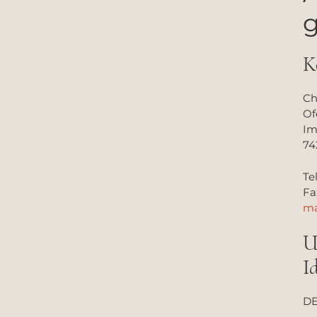
K
Ch
Of
Im
74
Tel
Fa
ma
U
I
DE