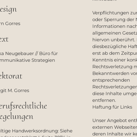
esign
Verpflichtungen zu
oder Sperrung der
rn Gorres
Informationen nac
allgemeinen Geset
ext
hiervon unberührt.
diesbezügliche Haft
erst ab dem Zeitpu
ka Neugebauer // Büro für
Kenntnis einer kon
mmunikative Strategien
Rechtsverletzung m
ektorat
Bekanntwerden vo
entsprechenden
Rechtsverletzunge
rgit M. Gorres
diese Inhalte umg
entfernen.
erufsrechtliche
Haftung für Links
egelungen
Unser Angebot enth
externen Webseiten 
ltige Handwerksordnung: Siehe
deren Inhalte wir k