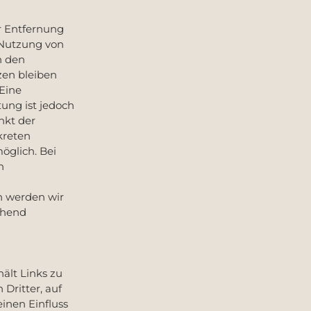
r Entfernung
 Nutzung von
h den
zen bleiben
 Eine
ung ist jedoch
nkt der
kreten
öglich. Bei
n
n werden wir
ehend
ält Links zu
Dritter, auf
einen Einfluss