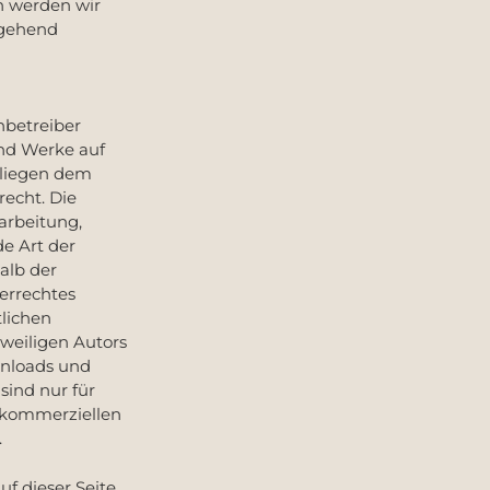
n werden wir
mgehend
nbetreiber
und Werke auf
rliegen dem
echt. Die
earbeitung,
e Art der
alb der
errechtes
tlichen
weiligen Autors
wnloads und
sind nur für
t kommerziellen
.
uf dieser Seite