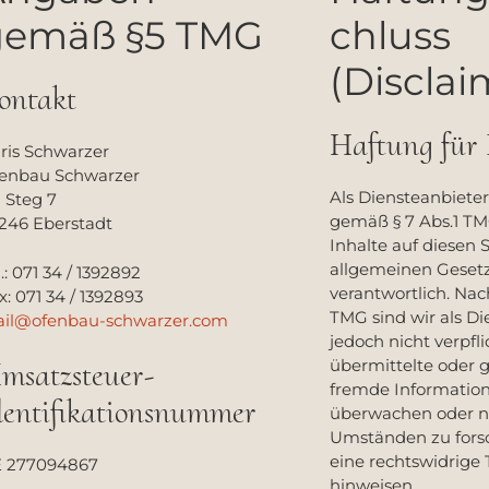
gemäß §5 TMG
chluss
(Disclai
ontakt
Haftung für 
ris Schwarzer
enbau Schwarzer
Als Diensteanbieter
 Steg 7
gemäß § 7 Abs.1 TM
246 Eberstadt
Inhalte auf diesen 
allgemeinen Geset
.: 071 34 / 1392892
verantwortlich. Nach
x: 071 34 / 1392893
TMG sind wir als Di
il@ofenbau-schwarzer.com
jedoch nicht verpfli
übermittelte oder 
msatzsteuer-
fremde Informatio
dentifikationsnummer
überwachen oder 
Umständen zu forsc
eine rechtswidrige 
 277094867
hinweisen.